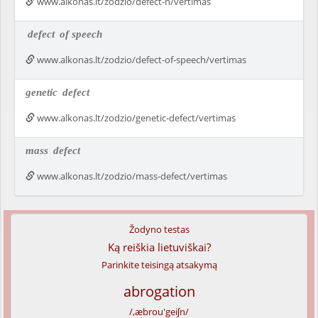
www.alkonas.lt/zodzio/defect-n/vertimas
defect
of speech
www.alkonas.lt/zodzio/defect-of-speech/vertimas
genetic
defect
www.alkonas.lt/zodzio/genetic-defect/vertimas
mass
defect
www.alkonas.lt/zodzio/mass-defect/vertimas
Žodyno testas
Ką reiškia lietuviškai?
Parinkite teisingą atsakymą
abrogation
/,æbrou'geiʃn/