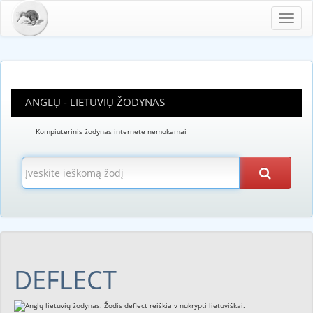
Toggl
navig
ANGLŲ - LIETUVIŲ ŽODYNAS
Kompiuterinis žodynas internete nemokamai
DEFLECT