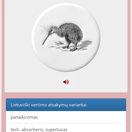
Lietuviški vertimo atsakymų variantai
panaikinimas
tech. absorberis, sugertuvas