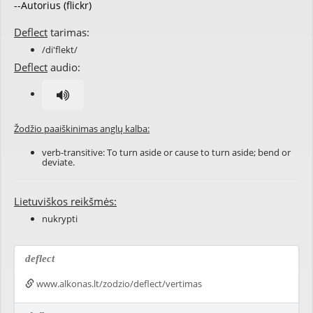
--Autorius (flickr)
Deflect
tarimas:
/di'flekt/
Deflect
audio:
Žodžio paaiškinimas anglų kalba:
verb-transitive: To turn aside or cause to turn aside; bend or
deviate.
Lietuviškos reikšmės:
nukrypti
deflect
www.alkonas.lt/zodzio/deflect/vertimas