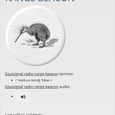
Equisignal radio range beacon
tarimas:
/ 'reɪdi,oʊ reɪnʤ 'bikən /
Equisignal radio range beacon
audio:
Lietuviškos reikšmės: