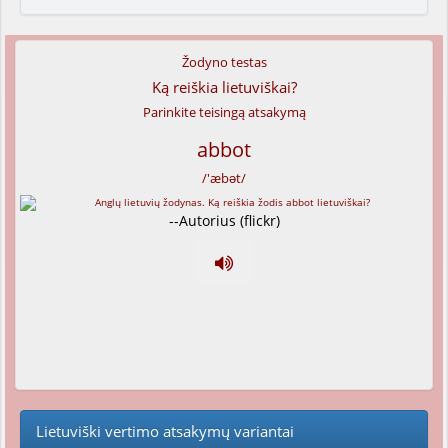
Žodyno testas
Ką reiškia lietuviškai?
Parinkite teisingą atsakymą
abbot
/'æbət/
--Autorius (flickr)
Lietuviški vertimo atsakymų variantai