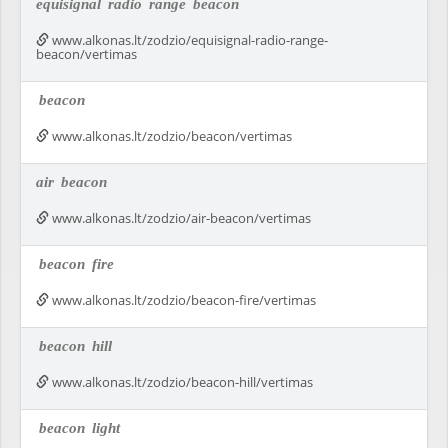
equisignal
radio
range
beacon
www.alkonas.lt/zodzio/equisignal-radio-range-
beacon/vertimas
beacon
www.alkonas.lt/zodzio/beacon/vertimas
air
beacon
www.alkonas.lt/zodzio/air-beacon/vertimas
beacon
fire
www.alkonas.lt/zodzio/beacon-fire/vertimas
beacon
hill
www.alkonas.lt/zodzio/beacon-hill/vertimas
beacon
light