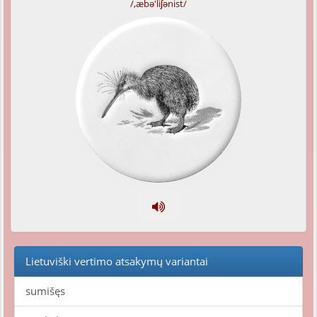
/,æbə'liʃənist/
Lietuviški vertimo atsakymų variantai
sumišęs