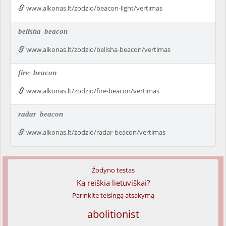
www.alkonas.lt/zodzio/beacon-light/vertimas
belisha
beacon
www.alkonas.lt/zodzio/belisha-beacon/vertimas
fire-
beacon
www.alkonas.lt/zodzio/fire-beacon/vertimas
radar
beacon
www.alkonas.lt/zodzio/radar-beacon/vertimas
Žodyno testas
Ką reiškia lietuviškai?
Parinkite teisingą atsakymą
abolitionist