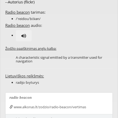
--Autorius (flickr)
Radio beacon
tarimas:
/'reidiou'bi:kən/
Radio beacon
audio:
Žodžio paaiškinimas anglų kalba:
A characteristic signal emitted by a transmitter used for
navigation
Lietuviškos reikšmės:
radijo švyturys
radio beacon
www.alkonas.lt/zodzio/radio-beacon/vertimas