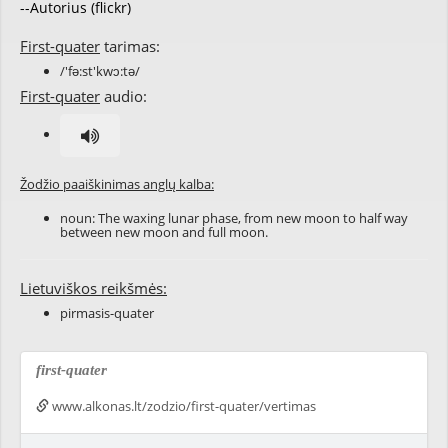
--Autorius (flickr)
First-quater
tarimas:
/'fə:st'kwɔ:tə/
First-quater
audio:
Žodžio paaiškinimas anglų kalba:
noun: The
waxing
lunar phase
, from
new moon
to half way
between new moon and
full moon
.
Lietuviškos reikšmės:
pirmasis-quater
first-quater
www.alkonas.lt/zodzio/first-quater/vertimas