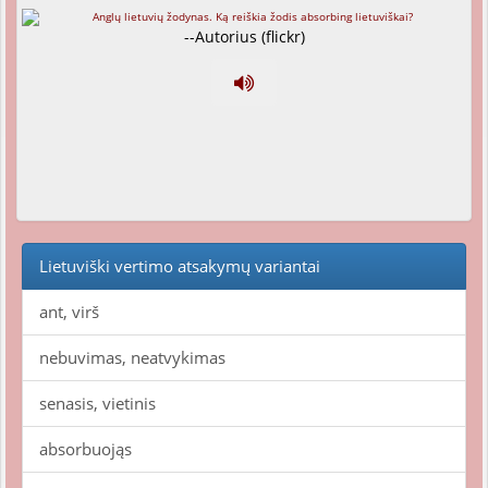
--Autorius (flickr)
Lietuviški vertimo atsakymų variantai
ant, virš
nebuvimas, neatvykimas
senasis, vietinis
absorbuojąs