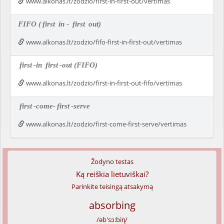
www.alkonas.lt/zodzio/first-in-first-out/vertimas
FIFO (
first
in -
first
out)
www.alkonas.lt/zodzio/fifo-first-in-first-out/vertimas
first
-in
first
-out (FIFO)
www.alkonas.lt/zodzio/first-in-first-out-fifo/vertimas
first
-come-
first
-serve
www.alkonas.lt/zodzio/first-come-first-serve/vertimas
Žodyno testas
Ką reiškia lietuviškai?
Parinkite teisingą atsakymą
absorbing
/əb'sɔ:biɳ/