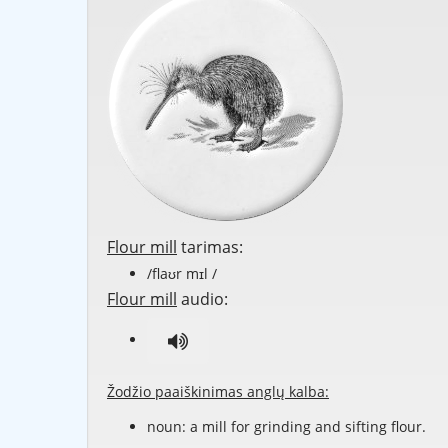
Flour mill
tarimas:
/flaʊr mɪl /
Flour mill
audio:
Žodžio paaiškinimas anglų kalba:
noun: a mill for grinding and sifting flour.