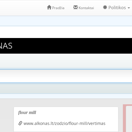
Politikos
Pradžia
Kontaktai
NAS
flour mill
www.alkonas.lt/zodzio/flour-mill/vertimas