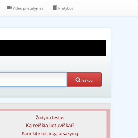
Video pristatymas
Pratybos
Ieškoti
Žodyno testas
Ką reiškia lietuviškai?
Parinkite teisingą atsakymą