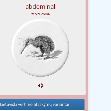
abdominal
/æb'dɔminl/
Lietuviški vertimo atsakymų variantai