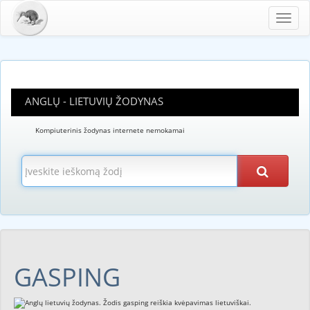
Toggl
navig
ANGLŲ - LIETUVIŲ ŽODYNAS
Kompiuterinis žodynas internete nemokamai
GASPING