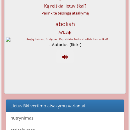
Ką reiškia lietuviškai?
Parinkite teisingą atsakymą
abolish
/ə'bɔliʃ/
--Autorius (flickr)
Lietuviški vertimo atsakymų variantai
nutrynimas