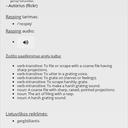
--Autorius (flickr)
Rasping
tarimas:
/'rɑ:spiɳ/
Rasping
audio:
Žodžio paaiškinimas anglų kalba:
verb-transitive: To file or scrape with a coarse file having
sharp projections.
verb-transitive: To utter in a grating voice.
verb-transitive: To grate on (nerves or feelings).
verb-intransitive: To scrape harshly; grate.
verb-intransitive: To make a harsh grating sound.
noun: A coarse file with sharp, raised, pointed projections.
noun: The act of filing with a rasp.
noun: A harsh grating sound.
Lietuviškos reikšmės:
gergždžiantis