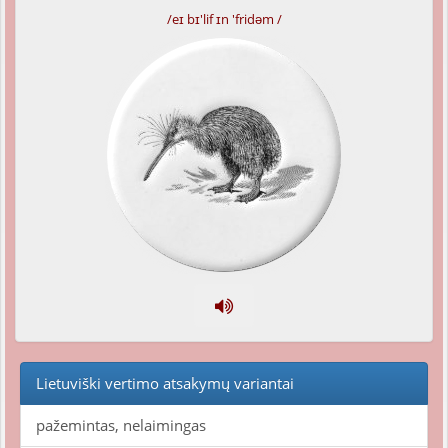
/eɪ bɪ'lif ɪn 'fridəm /
Lietuviški vertimo atsakymų variantai
pažemintas, nelaimingas