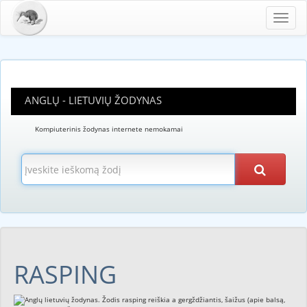
Toggl
navig
ANGLŲ - LIETUVIŲ ŽODYNAS
Kompiuterinis žodynas internete nemokamai
RASPING