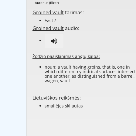
--Autorius (flickr)
Groined vault
tarimas:
/vɔlt /
Groined vault
audio:
Žodžio paaiškinimas anglų kalba:
noun: a vault having groins, that is, one in
which different cylindrical surfaces intersect
one another, as distinguished from a
barrel
,
wagon
,
vault
.
Lietuviškos reikšmės:
smailėjęs skliautas