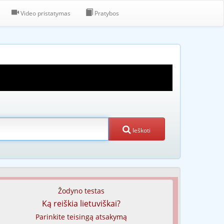
Video pristatymas
Pratybos
Ieškoti
Žodyno testas
Ką reiškia lietuviškai?
Parinkite teisingą atsakymą