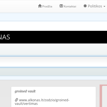
Politikos
Pradžia
Kontaktai
NAS
groined vault
www.alkonas.lt/zodzio/groined-
vault/vertimas