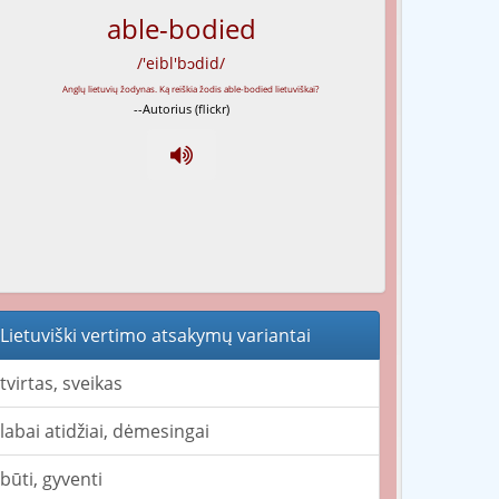
able-bodied
/'eibl'bɔdid/
--Autorius (flickr)
Lietuviški vertimo atsakymų variantai
tvirtas, sveikas
labai atidžiai, dėmesingai
būti, gyventi