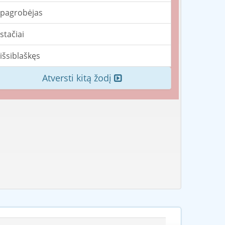
pagrobėjas
stačiai
išsiblaškęs
Atversti kitą žodį