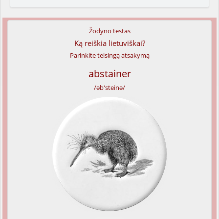
Žodyno testas
Ką reiškia lietuviškai?
Parinkite teisingą atsakymą
abstainer
/əb'steinə/