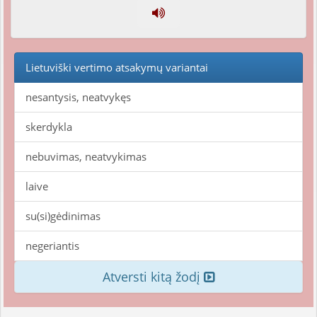
Lietuviški vertimo atsakymų variantai
nesantysis, neatvykęs
skerdykla
nebuvimas, neatvykimas
laive
su(si)gėdinimas
negeriantis
Atversti kitą žodį