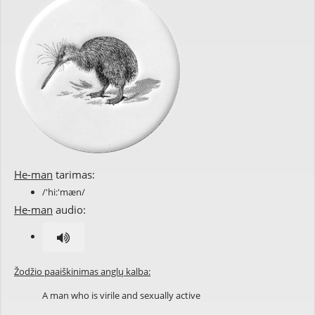
He-man
tarimas:
/'hi:'mæn/
He-man
audio:
Žodžio paaiškinimas anglų kalba:
A man who is virile and sexually active