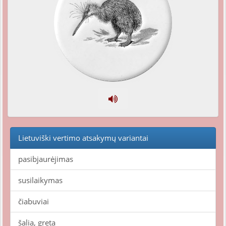
Lietuviški vertimo atsakymų variantai
pasibjaurėjimas
susilaikymas
čiabuviai
šalia, greta