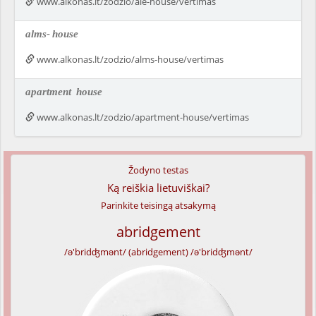
www.alkonas.lt/zodzio/ale-house/vertimas
alms-
house
www.alkonas.lt/zodzio/alms-house/vertimas
apartment
house
www.alkonas.lt/zodzio/apartment-house/vertimas
Žodyno testas
Ką reiškia lietuviškai?
Parinkite teisingą atsakymą
abridgement
/ə'bridʤmənt/ (abridgement) /ə'bridʤmənt/