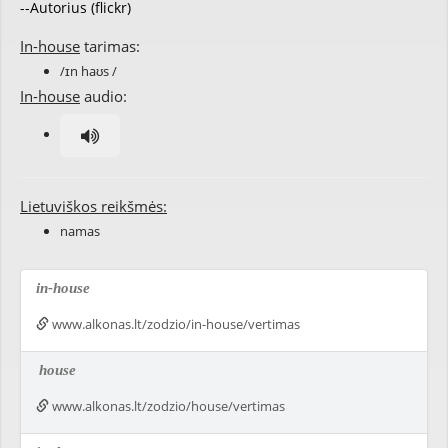
--Autorius (flickr)
In-house
tarimas:
/ɪn haʊs /
In-house
audio:
Lietuviškos reikšmės:
namas
in-house
www.alkonas.lt/zodzio/in-house/vertimas
house
www.alkonas.lt/zodzio/house/vertimas