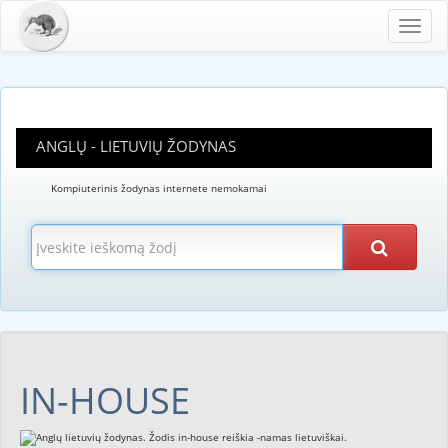
Toggl
navig
ANGLŲ - LIETUVIŲ ŽODYNAS
Kompiuterinis žodynas internete nemokamai
IN-HOUSE