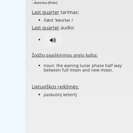
--Autorius (flickr)
Last quarter
tarimas:
/læst 'kwɔrtər /
Last quarter
audio:
Žodžio paaiškinimas anglų kalba:
noun: the
waning
lunar phase
half way
between
full moon
and
new moon
.
Lietuviškos reikšmės:
paskutinį ketvirtį