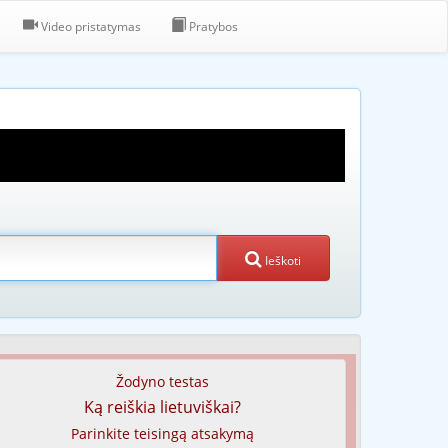
Video pristatymas
Pratybos
Ieškoti
Žodyno testas
Ką reiškia lietuviškai?
Parinkite teisingą atsakymą