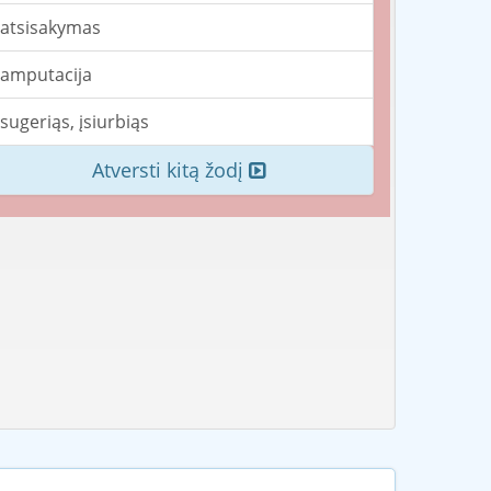
atsisakymas
amputacija
sugeriąs, įsiurbiąs
Atversti kitą žodį