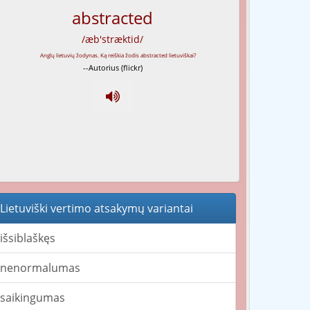
abstracted
/æb'stræktid/
--Autorius (flickr)
Lietuviški vertimo atsakymų variantai
išsiblaškęs
nenormalumas
saikingumas