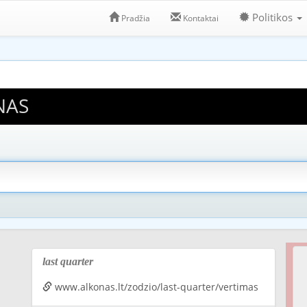
Politikos
Pradžia
Kontaktai
NAS
last quarter
www.alkonas.lt/zodzio/last-quarter/vertimas