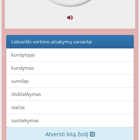
Lietuviški vertimo atsakymų variantai
kurstytojas
kurstymas
sumišęs
išsiblaškymas
stačiai
susilaikymas
Atversti kitą žodį