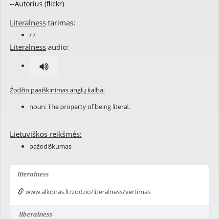
--Autorius (flickr)
Literalness
tarimas:
/ /
Literalness
audio:
Žodžio paaiškinimas anglų kalba:
noun: The property of being
literal
.
Lietuviškos reikšmės:
pažodiškumas
literalness
www.alkonas.lt/zodzio/literalness/vertimas
liberalness