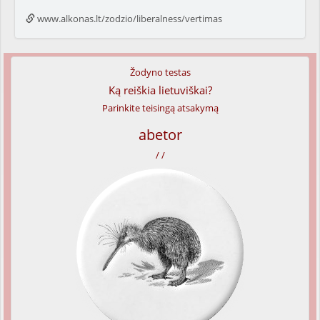
www.alkonas.lt/zodzio/liberalness/vertimas
Žodyno testas
Ką reiškia lietuviškai?
Parinkite teisingą atsakymą
abetor
/ /