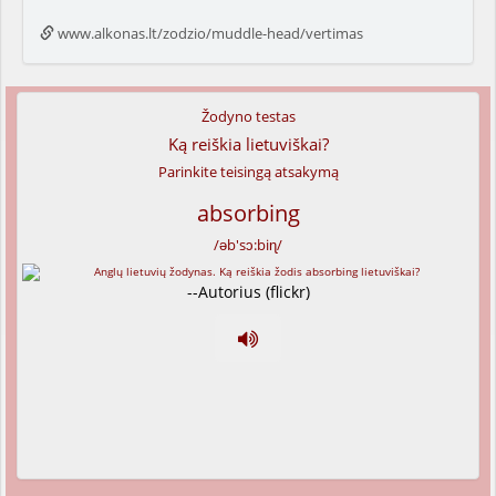
www.alkonas.lt/zodzio/muddle-head/vertimas
Žodyno testas
Ką reiškia lietuviškai?
Parinkite teisingą atsakymą
absorbing
/əb'sɔ:biɳ/
--Autorius (flickr)