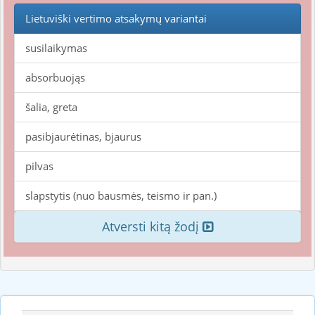
Lietuviški vertimo atsakymų variantai
susilaikymas
absorbuojąs
šalia, greta
pasibjaurėtinas, bjaurus
pilvas
slapstytis (nuo bausmės, teismo ir pan.)
Atversti kitą žodį