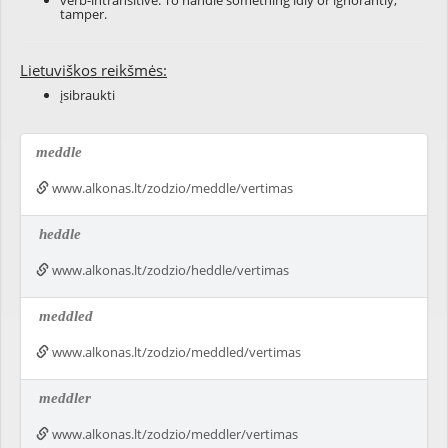
verb-intransitive: To handle something idly or ignorantly;
tamper.
Lietuviškos reikšmės:
įsibraukti
meddle
www.alkonas.lt/zodzio/meddle/vertimas
heddle
www.alkonas.lt/zodzio/heddle/vertimas
meddled
www.alkonas.lt/zodzio/meddled/vertimas
meddler
www.alkonas.lt/zodzio/meddler/vertimas