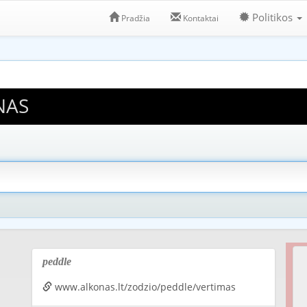
Politikos
Pradžia
Kontaktai
NAS
peddle
www.alkonas.lt/zodzio/peddle/vertimas