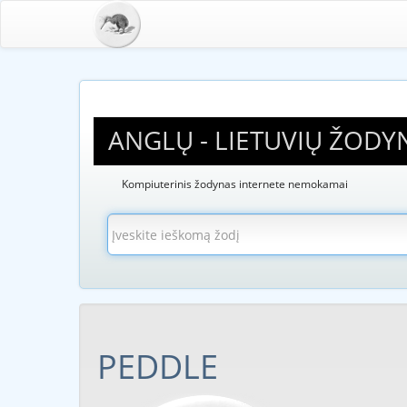
ANGLŲ - LIETUVIŲ ŽODY
Kompiuterinis žodynas internete nemokamai
PEDDLE