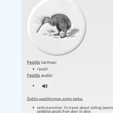
Peddle
tarimas:
/'pedl/
Peddle
audio:
Žodžio paaiškinimas anglų kalba:
verb-transitive: To travel about selling (wares
peddling goods from door to door.