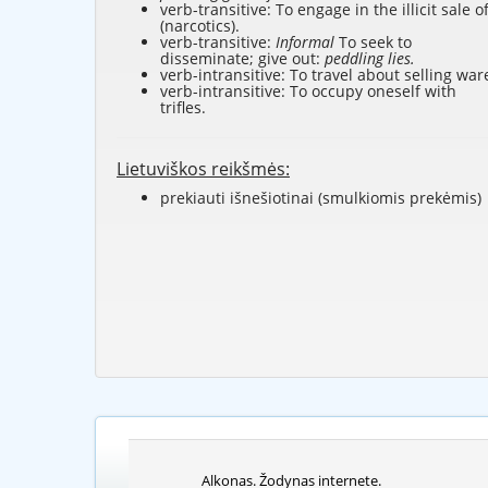
verb-transitive: To engage in the illicit sale o
(narcotics).
verb-transitive:
Informal
To seek to
disseminate; give out:
peddling lies.
verb-intransitive: To travel about selling war
verb-intransitive: To occupy oneself with
trifles.
Lietuviškos reikšmės:
prekiauti išnešiotinai (smulkiomis prekėmis)
Alkonas. Žodynas internete.