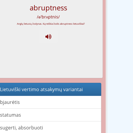
abruptness
/ə'brʌptnis/
Lietuviški vertimo atsakymų variantai
bjaurėtis
statumas
sugerti, absorbuoti