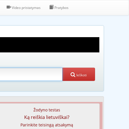
Video pristatymas
Pratybos
Ieškoti
Žodyno testas
Ką reiškia lietuviškai?
Parinkite teisingą atsakymą