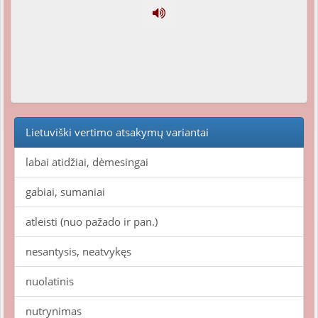
Lietuviški vertimo atsakymų variantai
labai atidžiai, dėmesingai
gabiai, sumaniai
atleisti (nuo pažado ir pan.)
nesantysis, neatvykęs
nuolatinis
nutrynimas