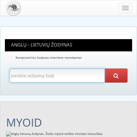
Toggl
navig
ANGLŲ - LIETUVIŲ ŽODYNAS
Kompiuterinis žodynas internete nemokamai
MYOID