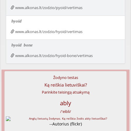
www.alkonas.lt/zodzio/pyoid/vertimas
hyoid
www.alkonas.lt/zodzio/hyoid/vertimas
hyoid
bone
www.alkonas.lt/zodzio/hyoid-bone/vertimas
Žodyno testas
Ką reiškia lietuviškai?
Parinkite teisingą atsakymą
ably
/'eibli/
--Autorius (flickr)