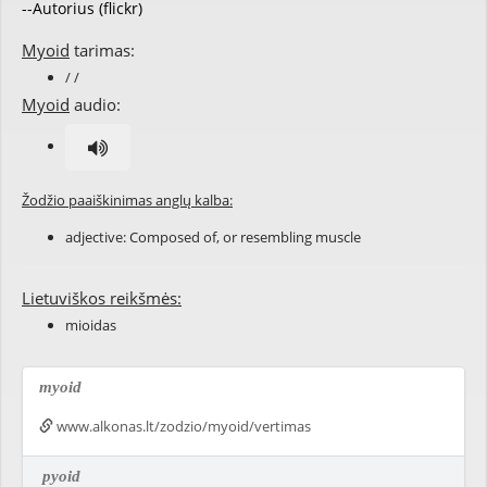
--Autorius (flickr)
Myoid
tarimas:
/ /
Myoid
audio:
Žodžio paaiškinimas anglų kalba:
adjective: Composed of, or resembling
muscle
Lietuviškos reikšmės:
mioidas
myoid
www.alkonas.lt/zodzio/myoid/vertimas
pyoid