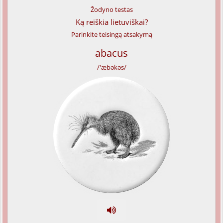
Žodyno testas
Ką reiškia lietuviškai?
Parinkite teisingą atsakymą
abacus
/'æbəkəs/