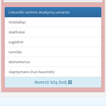
Lietuviški vertimo atsakymų variantai
išsiblaškęs
skaitliukai
sugėdinti
sumišęs
elementorius
slapstymasis (nuo bausmės)
Atversti kitą žodį