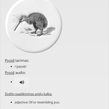
Pyoid
tarimas:
/'paiɔid/
Pyoid
audio:
Žodžio paaiškinimas anglų kalba:
adjective: Of or resembling pus.