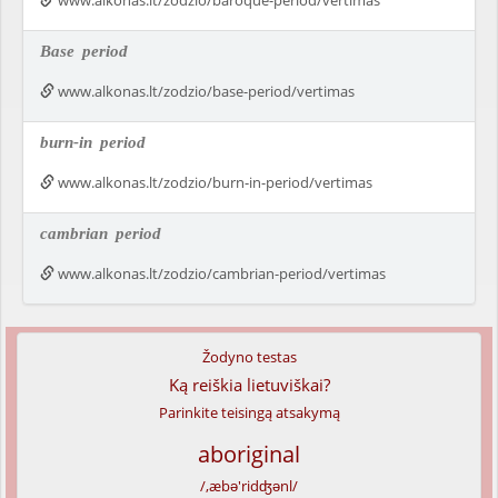
www.alkonas.lt/zodzio/baroque-period/vertimas
Base
period
www.alkonas.lt/zodzio/base-period/vertimas
burn-in
period
www.alkonas.lt/zodzio/burn-in-period/vertimas
cambrian
period
www.alkonas.lt/zodzio/cambrian-period/vertimas
Žodyno testas
Ką reiškia lietuviškai?
Parinkite teisingą atsakymą
aboriginal
/,æbə'ridʤənl/