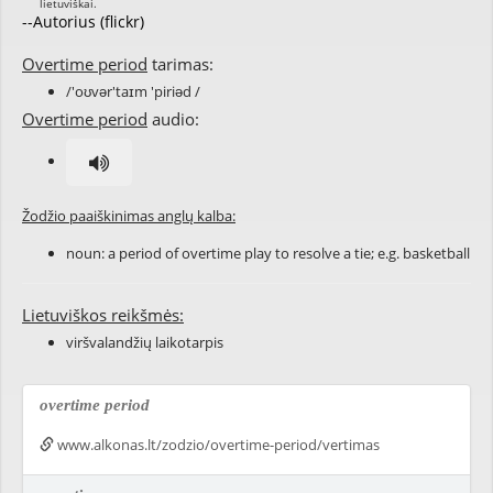
--Autorius (flickr)
Overtime period
tarimas:
/'oʊvər'taɪm 'piriəd /
Overtime period
audio:
Žodžio paaiškinimas anglų kalba:
noun: a period of overtime play to resolve a tie; e.g. basketball
Lietuviškos reikšmės:
viršvalandžių laikotarpis
overtime period
www.alkonas.lt/zodzio/overtime-period/vertimas