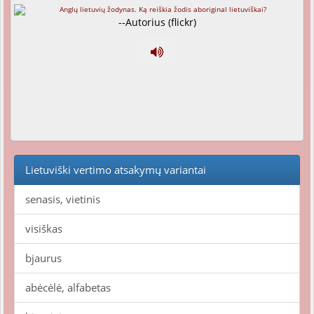
--Autorius (flickr)
Lietuviški vertimo atsakymų variantai
senasis, vietinis
visiškas
bjaurus
abėcėlė, alfabetas