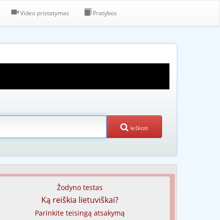
Video pristatymas
Pratybos
Ieškoti
Žodyno testas
Ką reiškia lietuviškai?
Parinkite teisingą atsakymą