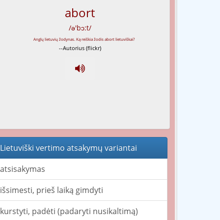
abort
/ə'bɔ:t/
--Autorius (flickr)
Lietuviški vertimo atsakymų variantai
atsisakymas
išsimesti, prieš laiką gimdyti
kurstyti, padėti (padaryti nusikaltimą)