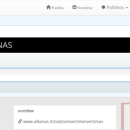
Politikos
Pradžia
Kontaktai
NAS
overtime
www.alkonas.lt/zodzio/overtime/vertimas