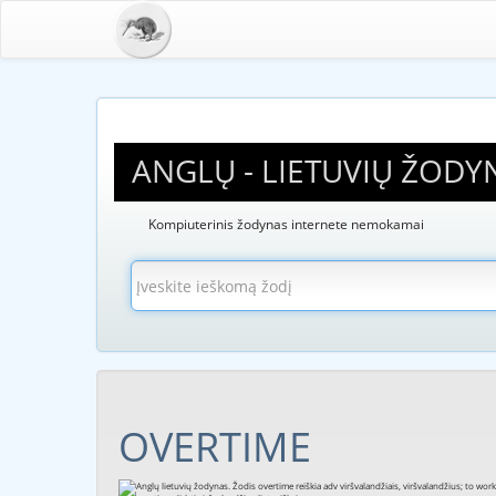
ANGLŲ - LIETUVIŲ ŽODY
Kompiuterinis žodynas internete nemokamai
OVERTIME