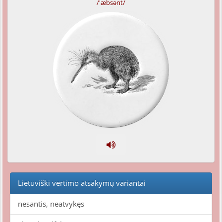
/'æbsənt/
Lietuviški vertimo atsakymų variantai
nesantis, neatvykęs