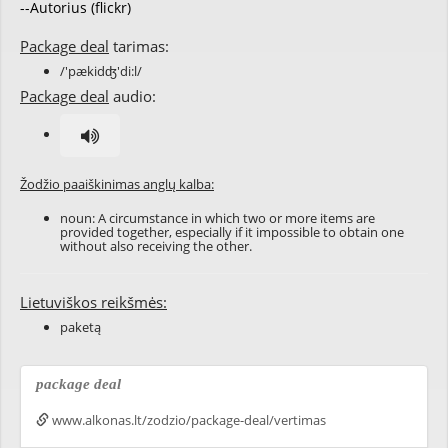
--Autorius (flickr)
Package deal
tarimas:
/'pækidʤ'di:l/
Package deal
audio:
Žodžio paaiškinimas anglų kalba:
noun: A circumstance in which two or more items are
provided together, especially if it impossible to obtain one
without also receiving the other.
Lietuviškos reikšmės:
paketą
package deal
www.alkonas.lt/zodzio/package-deal/vertimas