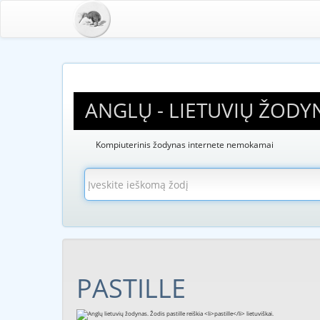
ANGLŲ - LIETUVIŲ ŽODY
Kompiuterinis žodynas internete nemokamai
PASTILLE