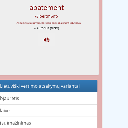
abatement
/ə'beitmənt/
--Autorius (flickr)
Lietuviški vertimo atsakymų variantai
bjaurėtis
laive
(su)mažinimas