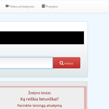
Video pristatymas
Pratybos
Ieškoti
Žodyno testas
Ką reiškia lietuviškai?
Parinkite teisingą atsakymą