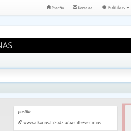
Politikos
Pradžia
Kontaktai
NAS
pastille
www.alkonas.lt/zodzio/pastille/vertimas