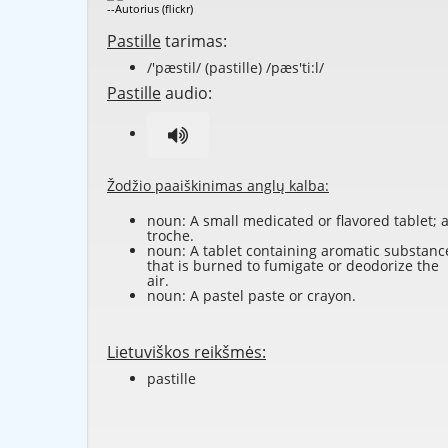
--Autorius (flickr)
Pastille
tarimas:
/'pæstil/ (pastille) /pæs'ti:l/
Pastille
audio:
Žodžio paaiškinimas anglų kalba:
noun: A small medicated or flavored tablet; 
troche.
noun: A tablet containing aromatic substanc
that is burned to fumigate or deodorize the
air.
noun: A pastel paste or crayon.
Lietuviškos reikšmės:
pastille