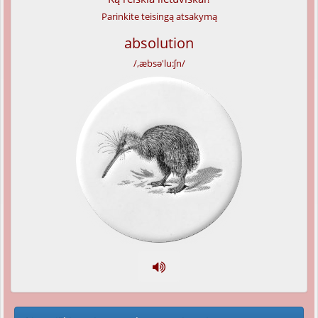
Parinkite teisingą atsakymą
absolution
/,æbsə'lu:ʃn/