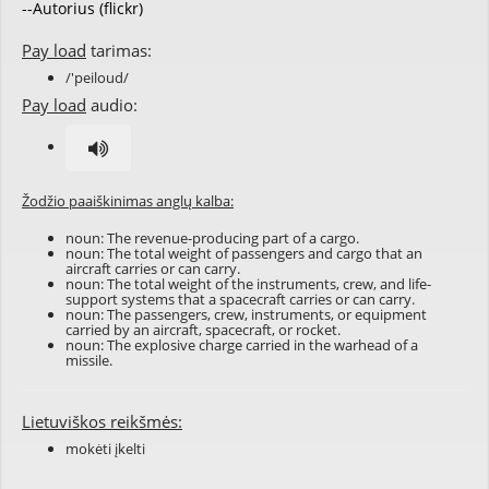
--Autorius (flickr)
Pay load
tarimas:
/'peiloud/
Pay load
audio:
Žodžio paaiškinimas anglų kalba:
noun: The revenue-producing part of a cargo.
noun: The total weight of passengers and cargo that an
aircraft carries or can carry.
noun: The total weight of the instruments, crew, and life-
support systems that a spacecraft carries or can carry.
noun: The passengers, crew, instruments, or equipment
carried by an aircraft, spacecraft, or rocket.
noun: The explosive charge carried in the warhead of a
missile.
Lietuviškos reikšmės:
mokėti įkelti