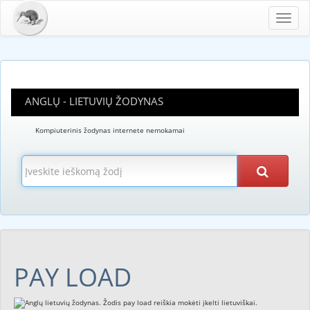
Toggl
navig
ANGLŲ - LIETUVIŲ ŽODYNAS
Kompiuterinis žodynas internete nemokamai
PAY LOAD