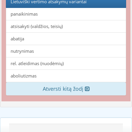
Lietuviški vertimo atsakymų variantai
panaikinimas
atsisakyti (valdžios, teisių)
abatija
nutrynimas
rel. atleidimas (nuodėmių)
aboliutizmas
Atversti kitą žodį