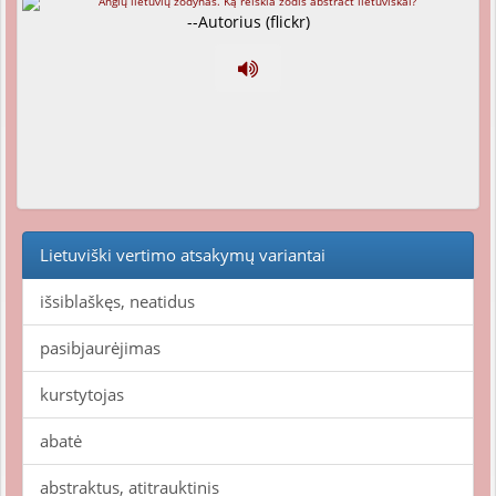
--Autorius (flickr)
Lietuviški vertimo atsakymų variantai
išsiblaškęs, neatidus
pasibjaurėjimas
kurstytojas
abatė
abstraktus, atitrauktinis