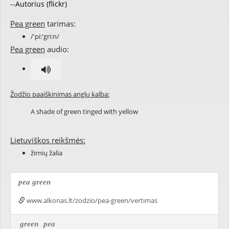
--Autorius (flickr)
Pea green
tarimas:
/'pi:'gri:n/
Pea green
audio:
Žodžio paaiškinimas anglų kalba:
A shade of green tinged with yellow
Lietuviškos reikšmės:
žirnių žalia
pea green
www.alkonas.lt/zodzio/pea-green/vertimas
green
pea