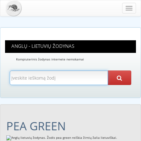
Toggl
navig
ANGLŲ - LIETUVIŲ ŽODYNAS
Kompiuterinis žodynas internete nemokamai
PEA GREEN