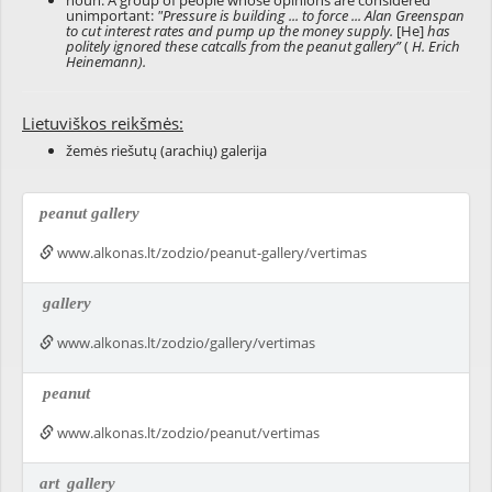
noun: A group of people whose opinions are considered
unimportant:
"Pressure is building ... to force ... Alan Greenspan
to cut interest rates and pump up the money supply.
[He]
has
politely ignored these catcalls from the peanut gallery”
(
H. Erich
Heinemann).
Lietuviškos reikšmės:
žemės riešutų (arachių) galerija
peanut gallery
www.alkonas.lt/zodzio/peanut-gallery/vertimas
gallery
www.alkonas.lt/zodzio/gallery/vertimas
peanut
www.alkonas.lt/zodzio/peanut/vertimas
art
gallery