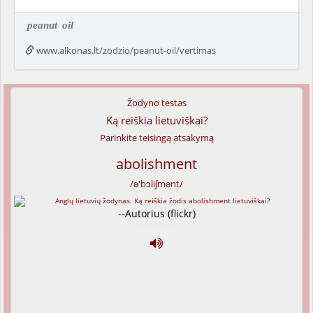
peanut
oil
www.alkonas.lt/zodzio/peanut-oil/vertimas
Žodyno testas
Ką reiškia lietuviškai?
Parinkite teisingą atsakymą
abolishment
/ə'bɔliʃmənt/
--Autorius (flickr)