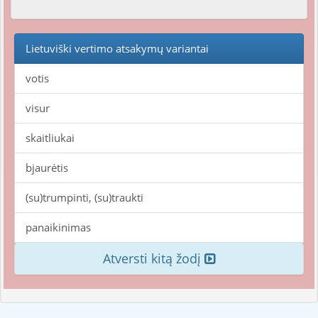
Lietuviški vertimo atsakymų variantai
votis
visur
skaitliukai
bjaurėtis
(su)trumpinti, (su)traukti
panaikinimas
Atversti kitą žodį