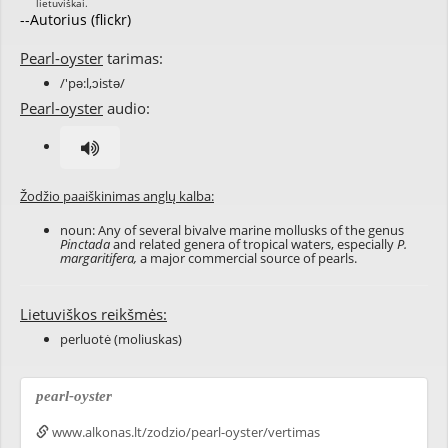
--Autorius (flickr)
Pearl-oyster
tarimas:
/'pə:l,ɔistə/
Pearl-oyster
audio:
Žodžio paaiškinimas anglų kalba:
noun: Any of several bivalve marine mollusks of the genus
Pinctada
and related genera of tropical waters, especially
P.
margaritifera,
a major commercial source of pearls.
Lietuviškos reikšmės:
perluotė (moliuskas)
pearl-oyster
www.alkonas.lt/zodzio/pearl-oyster/vertimas