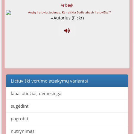
/ə'bæʃ/
--Autorius (flickr)
Lietuviški vertimo atsakymų variantai
labai atidžiai, dėmesingai
sugėdinti
pagrobti
nutrynimas