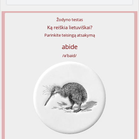
Žodyno testas
Ką reiškia lietuviškai?
Parinkite teisingą atsakymą
abide
/ə'baid/