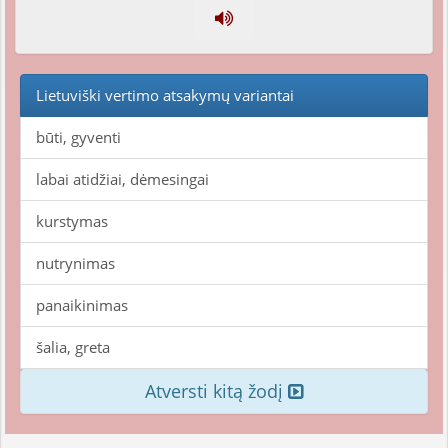
Lietuviški vertimo atsakymų variantai
būti, gyventi
labai atidžiai, dėmesingai
kurstymas
nutrynimas
panaikinimas
šalia, greta
Atversti kitą žodį