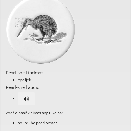
Pearl-shell
tarimas:
/'pə:lʃel/
Pearl-shell
audio:
Žodžio paaiškinimas anglų kalba:
noun: The
pearl oyster