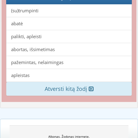
(su)trumpinti
abatė
palikti, apleisti
abortas, išsimetimas
pažemintas, nelaimingas
apleistas
Atversti kitą žodį
Alkonas. Žodynas internete.