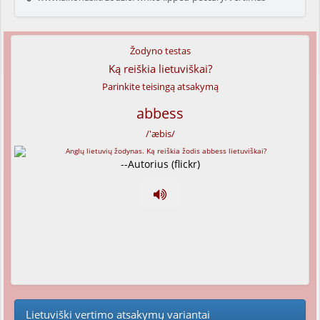
Žodyno testas
Ką reiškia lietuviškai?
Parinkite teisingą atsakymą
abbess
/'æbis/
--Autorius (flickr)
Lietuviški vertimo atsakymų variantai