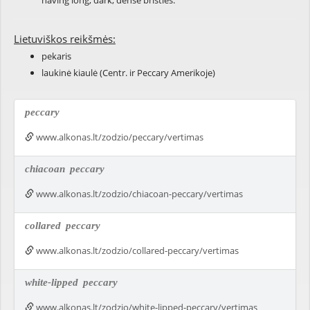
having long, dark, dense bristles.
Lietuviškos reikšmės:
pekaris
laukinė kiaulė (Centr. ir Peccary Amerikoje)
peccary
www.alkonas.lt/zodzio/peccary/vertimas
chiacoan
peccary
www.alkonas.lt/zodzio/chiacoan-peccary/vertimas
collared
peccary
www.alkonas.lt/zodzio/collared-peccary/vertimas
white-lipped
peccary
www.alkonas.lt/zodzio/white-lipped-peccary/vertimas