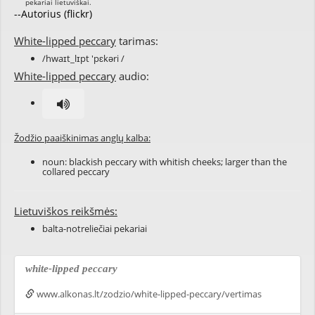
--Autorius (flickr)
White-lipped peccary
tarimas:
/hwaɪt_lɪpt 'pɛkəri /
White-lipped peccary
audio:
Žodžio paaiškinimas anglų kalba:
noun: blackish peccary with whitish cheeks; larger than the
collared peccary
Lietuviškos reikšmės:
balta-notreliečiai pekariai
white-lipped peccary
www.alkonas.lt/zodzio/white-lipped-peccary/vertimas