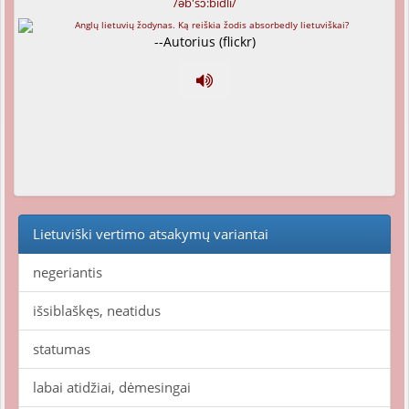
/əb'sɔ:bidli/
--Autorius (flickr)
Lietuviški vertimo atsakymų variantai
negeriantis
išsiblaškęs, neatidus
statumas
labai atidžiai, dėmesingai