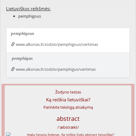
Lietuviškos reikšmės:
pemphigous
pemphigous
www.alkonas.lt/zodzio/pemphigous/vertimas
pemphigus
www.alkonas.lt/zodzio/pemphigus/vertimas
Žodyno testas
Ką reiškia lietuviškai?
Parinkite teisingą atsakymą
abstract
/'æbstrækt/