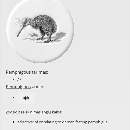
Pemphigous
tarimas:
/ /
Pemphigous
audio:
Žodžio paaiškinimas anglų kalba:
adjective: of or relating to or manifesting pemphigus