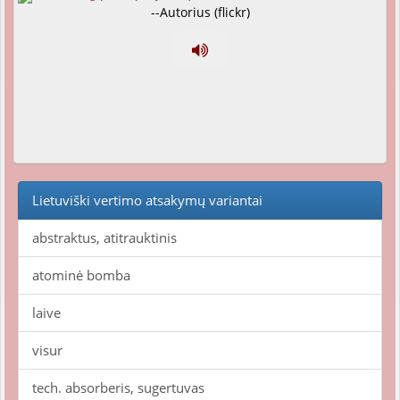
--Autorius (flickr)
Lietuviški vertimo atsakymų variantai
abstraktus, atitrauktinis
atominė bomba
laive
visur
tech. absorberis, sugertuvas