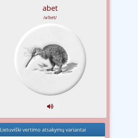
abet
/ə'bet/
Lietuviški vertimo atsakymų variantai