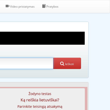
Video pristatymas
Pratybos
Ieškoti
Žodyno testas
Ką reiškia lietuviškai?
Parinkite teisingą atsakymą