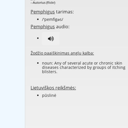
--Autorius (flickr)
Pemphigus
tarimas:
/'pemfigəs/
Pemphigus
audio:
Žodžio paaiškinimas anglų kalba:
noun: Any of several acute or chronic skin
diseases characterized by groups of itching
blisters.
Lietuviškos reikšmės:
pūslinė