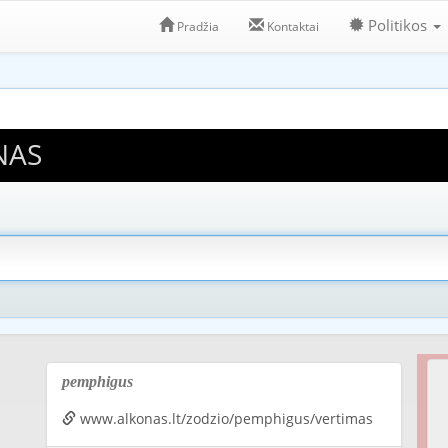
Politikos
Pradžia
Kontaktai
NAS
pemphigus
www.alkonas.lt/zodzio/pemphigus/vertimas