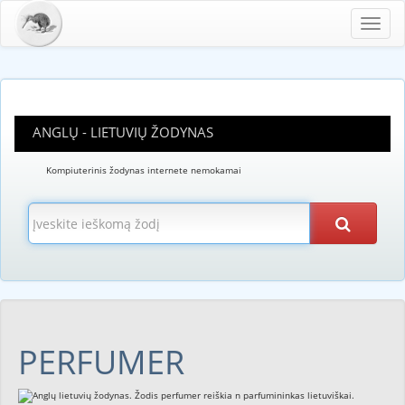
Toggl
navig
ANGLŲ - LIETUVIŲ ŽODYNAS
Kompiuterinis žodynas internete nemokamai
PERFUMER