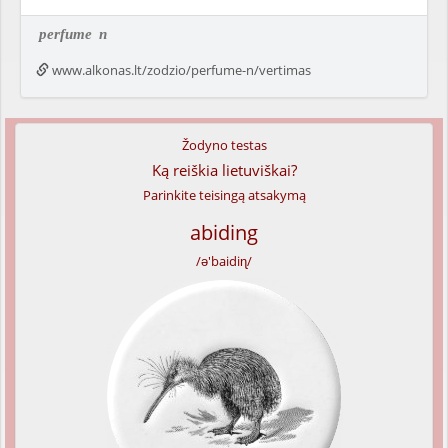
perfume
n
www.alkonas.lt/zodzio/perfume-n/vertimas
Žodyno testas
Ką reiškia lietuviškai?
Parinkite teisingą atsakymą
abiding
/ə'baidiɳ/