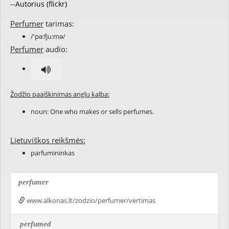
--Autorius (flickr)
Perfumer
tarimas:
/'pə:fju:mə/
Perfumer
audio:
Žodžio paaiškinimas anglų kalba:
noun: One who makes or sells perfumes.
Lietuviškos reikšmės:
parfumininkas
perfumer
www.alkonas.lt/zodzio/perfumer/vertimas
perfumed