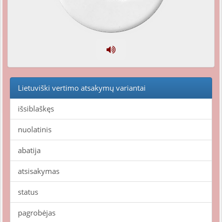
Lietuviški vertimo atsakymų variantai
išsiblaškęs
nuolatinis
abatija
atsisakymas
status
pagrobėjas