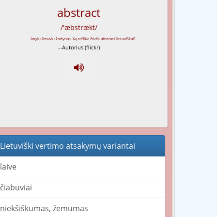
abstract
/'æbstrækt/
--Autorius (flickr)
Lietuviški vertimo atsakymų variantai
laive
čiabuviai
niekšiškumas, žemumas