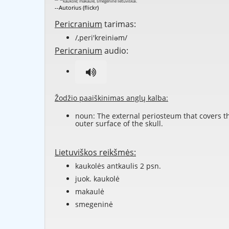
--Autorius (flickr)
Pericranium
tarimas:
/,peri'kreiniəm/
Pericranium
audio:
Žodžio paaiškinimas anglų kalba:
noun: The external periosteum that covers t
outer surface of the skull.
Lietuviškos reikšmės:
kaukolės antkaulis 2 psn.
juok. kaukolė
makaulė
smegeninė