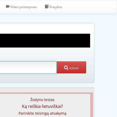
Video pristatymas
Pratybos
Ieškoti
Žodyno testas
Ką reiškia lietuviškai?
Parinkite teisingą atsakymą