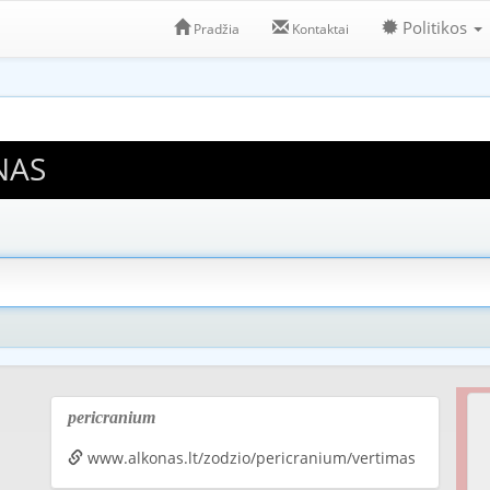
Politikos
Pradžia
Kontaktai
NAS
pericranium
www.alkonas.lt/zodzio/pericranium/vertimas