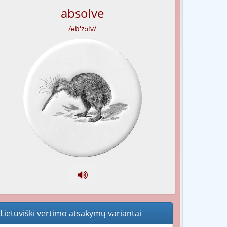
absolve
/əb'zɔlv/
Lietuviški vertimo atsakymų variantai