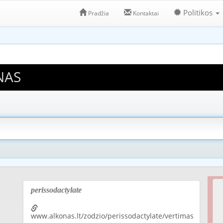
Politikos
Pradžia
Kontaktai
NAS
perissodactylate
www.alkonas.lt/zodzio/perissodactylate/vertimas