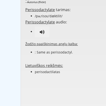
--Autorius (flickr)
Perissodactylate
tarimas:
/pə,risou'dæktilit/
Perissodactylate
audio:
Žodžio paaiškinimas anglų kalba:
: Same as
perissodactyl
.
Lietuviškos reikšmės:
perisodactilatas