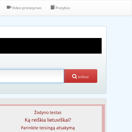
Video pristatymas
Pratybos
Ieškoti
Žodyno testas
Ką reiškia lietuviškai?
Parinkite teisingą atsakymą