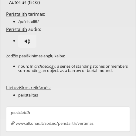
--Autorius (flickr)
Peristalith
tarimas:
/pə'ristəliθ/
Peristalith
audio:
Žodžio paaiškinimas anglų kalba:
noun: In
archaeology
, a series of standing stones or members
surrounding an object, as a barrow or burial-mound.
Lietuviškos reikšmės:
peristalitas
peristalith
www.alkonas.lt/zodzio/peristalith/vertimas