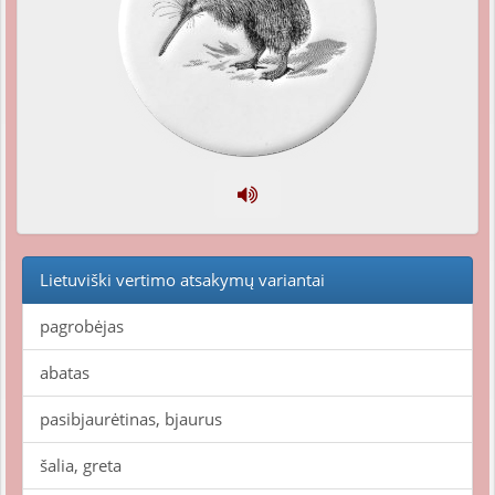
Lietuviški vertimo atsakymų variantai
pagrobėjas
abatas
pasibjaurėtinas, bjaurus
šalia, greta