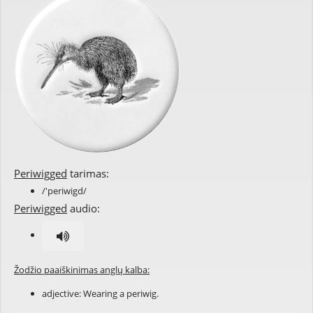
Periwigged
tarimas:
/'periwigd/
Periwigged
audio:
Žodžio paaiškinimas anglų kalba:
adjective: Wearing a
periwig
.