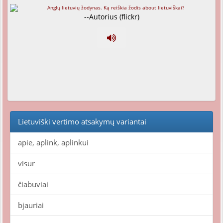
--Autorius (flickr)
Lietuviški vertimo atsakymų variantai
apie, aplink, aplinkui
visur
čiabuviai
bjauriai