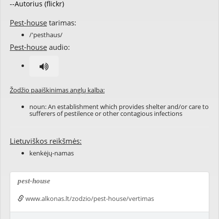
--Autorius (flickr)
Pest-house
tarimas:
/'pesthaus/
Pest-house
audio:
Žodžio paaiškinimas anglų kalba:
noun: An establishment which provides
shelter
and/or care to
sufferers of
pestilence
or other contagious infections
Lietuviškos reikšmės:
kenkėjų-namas
pest-house
www.alkonas.lt/zodzio/pest-house/vertimas