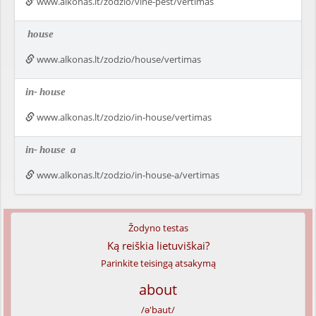
www.alkonas.lt/zodzio/vine-pest/vertimas
house
www.alkonas.lt/zodzio/house/vertimas
in-
house
www.alkonas.lt/zodzio/in-house/vertimas
in-
house
a
www.alkonas.lt/zodzio/in-house-a/vertimas
Žodyno testas
Ką reiškia lietuviškai?
Parinkite teisingą atsakymą
about
/ə'baut/