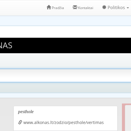
Politikos
Pradžia
Kontaktai
NAS
pesthole
www.alkonas.lt/zodzio/pesthole/vertimas