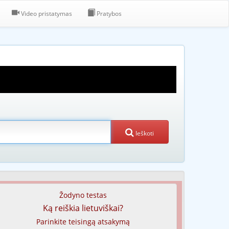
Video pristatymas
Pratybos
Ieškoti
Žodyno testas
Ką reiškia lietuviškai?
Parinkite teisingą atsakymą