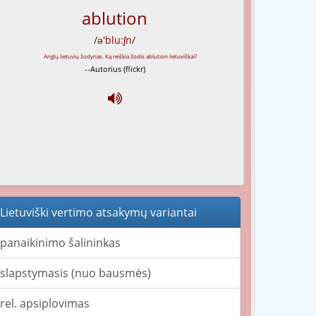
ablution
/ə'blu:ʃn/
--Autorius (flickr)
Lietuviški vertimo atsakymų variantai
panaikinimo šalininkas
slapstymasis (nuo bausmės)
rel. apsiplovimas