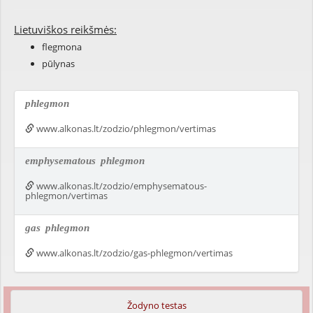
Lietuviškos reikšmės:
flegmona
pūlynas
phlegmon
www.alkonas.lt/zodzio/phlegmon/vertimas
emphysematous
phlegmon
www.alkonas.lt/zodzio/emphysematous-
phlegmon/vertimas
gas
phlegmon
www.alkonas.lt/zodzio/gas-phlegmon/vertimas
Žodyno testas