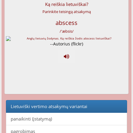
Ką reiškia lietuviškai?
Parinkite teisingą atsakymą
abscess
/'æbsis/
--Autorius (flickr)
Lietuviški vertimo atsakymų variantai
panaikinti (įstatymą)
pagrobimas