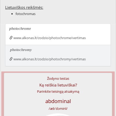
Lietuviškos reikšmės:
fotochromas
photochrome
www.alkonas.lt/zodzio/photochrome/vertimas
photochromy
www.alkonas.lt/zodzio/photochromy/vertimas
Žodyno testas
Ką reiškia lietuviškai?
Parinkite teisingą atsakymą
abdominal
/æb'dɔminl/