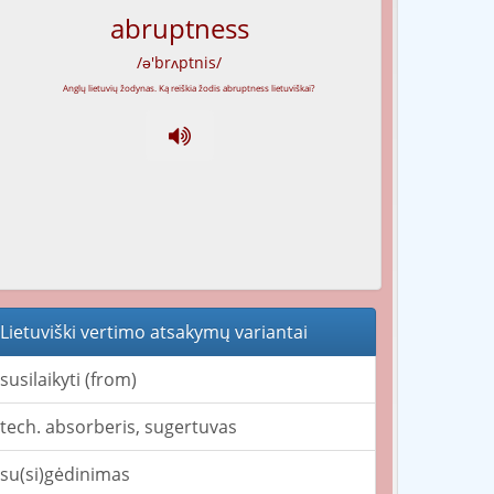
abruptness
/ə'brʌptnis/
Lietuviški vertimo atsakymų variantai
susilaikyti (from)
tech. absorberis, sugertuvas
su(si)gėdinimas