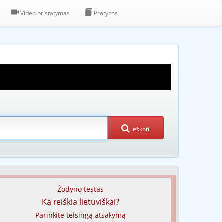
Video pristatymas
Pratybos
Ieškoti
Žodyno testas
Ką reiškia lietuviškai?
Parinkite teisingą atsakymą