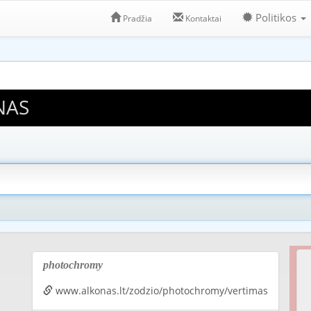
Politikos
Pradžia
Kontaktai
NAS
photochromy
www.alkonas.lt/zodzio/photochromy/vertimas