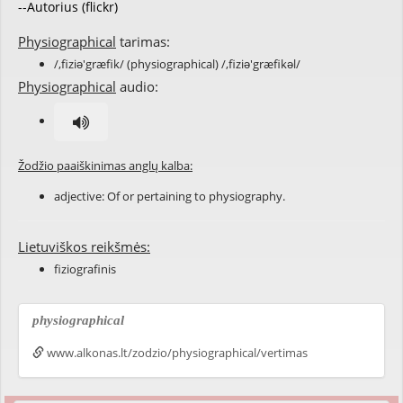
--Autorius (flickr)
Physiographical
tarimas:
/,fiziə'græfik/ (physiographical) /,fiziə'græfikəl/
Physiographical
audio:
Žodžio paaiškinimas anglų kalba:
adjective: Of or pertaining to
physiography
.
Lietuviškos reikšmės:
fiziografinis
physiographical
www.alkonas.lt/zodzio/physiographical/vertimas