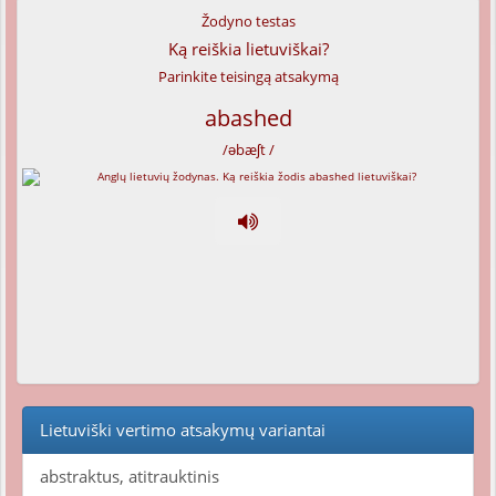
Žodyno testas
Ką reiškia lietuviškai?
Parinkite teisingą atsakymą
abashed
/əbæʃt /
Lietuviški vertimo atsakymų variantai
abstraktus, atitrauktinis