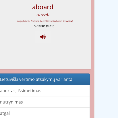
aboard
/ə'bɔ:d/
--Autorius (flickr)
Lietuviški vertimo atsakymų variantai
abortas, išsimetimas
nutrynimas
atgal