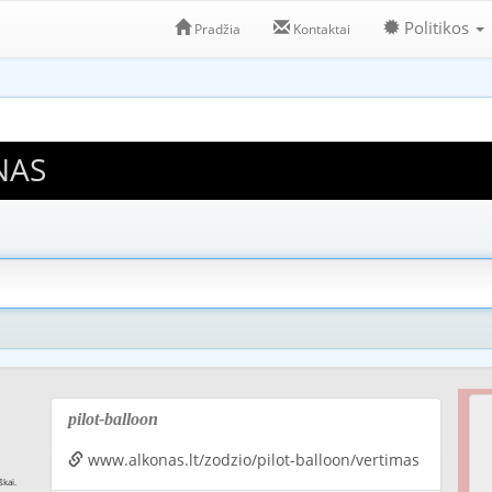
Politikos
Pradžia
Kontaktai
NAS
pilot-balloon
www.alkonas.lt/zodzio/pilot-balloon/vertimas