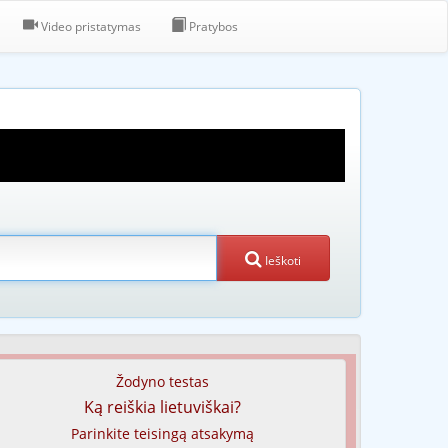
Video pristatymas
Pratybos
Ieškoti
Žodyno testas
Ką reiškia lietuviškai?
Parinkite teisingą atsakymą