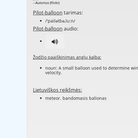
--Autorius (flickr)
Pilot-balloon
tarimas:
/'pailətbə,lu:n/
Pilot-balloon
audio:
Žodžio paaiškinimas anglų kalba:
noun: A small balloon used to determine wi
velocity.
Lietuviškos reikšmės:
meteor. bandomasis balionas