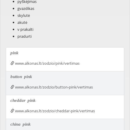
pyškėjimas
gvazdikas
skylutė
akutė
v prakalti
pradurti
pink
www.alkonas.lt/zodzio/pink/vertimas
button
pink
www.alkonas.lt/zodzio/button-pink/vertimas
cheddar
pink
www.alkonas.lt/zodzio/cheddar-pink/vertimas
china
pink