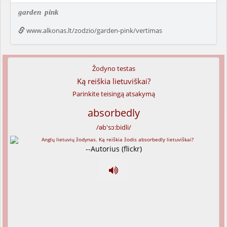
garden
pink
www.alkonas.lt/zodzio/garden-pink/vertimas
Žodyno testas
Ką reiškia lietuviškai?
Parinkite teisingą atsakymą
absorbedly
/əb'sɔ:bidli/
--Autorius (flickr)