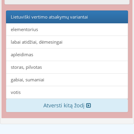
Lietuviški vertimo atsakymų variantai
elementorius
labai atidžiai, dėmesingai
apleidimas
storas, pilvotas
gabiai, sumaniai
votis
Atversti kitą žodį