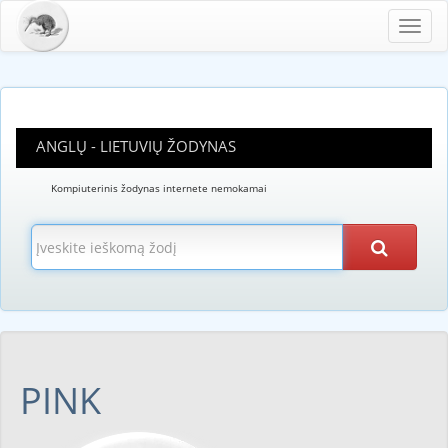
Toggl
navig
ANGLŲ - LIETUVIŲ ŽODYNAS
Kompiuterinis žodynas internete nemokamai
PINK