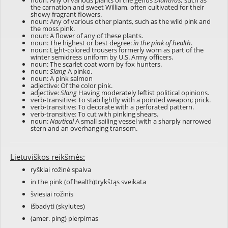
noun: Any of various plants of the genus
Dianthus,
such as
the carnation and sweet William, often cultivated for their
showy fragrant flowers.
noun: Any of various other plants, such as the wild pink and
the moss pink.
noun: A flower of any of these plants.
noun: The highest or best degree:
in the pink of health.
noun: Light-colored trousers formerly worn as part of the
winter semidress uniform by U.S. Army officers.
noun: The scarlet coat worn by fox hunters.
noun:
Slang
A pinko.
noun: A pink salmon
adjective: Of the color pink.
adjective:
Slang
Having moderately leftist political opinions.
verb-transitive: To stab lightly with a pointed weapon; prick.
verb-transitive: To decorate with a perforated pattern.
verb-transitive: To cut with pinking shears.
noun:
Nautical
A small sailing vessel with a sharply narrowed
stern and an overhanging transom.
Lietuviškos reikšmės:
ryškiai rožinė spalva
in the pink (of health)trykštąs sveikata
šviesiai rožinis
išbadyti (skylutes)
(amer. ping) plerpimas