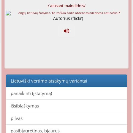
/'æbsənt'maindidnis/
--Autorius (flickr)
Lietuviški vertimo atsakymų variantai
panaikinti (įstatymą)
išsiblaškymas
pilvas
pasibjaurėtinas, bjaurus