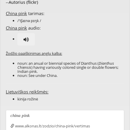
--Autorius (flickr)
China pink
tarimas:
/'tʃaɪnə pɪŋk /
China pink
audio:
Žodžio paaiškinimas anglų kalba:
noun: an anual or biennial species of Dianthus (
Dianthus
Chiensis
) having variously colored single or double flowers;
Indian pink.
noun: See under China.
Lietuviškos reikšmės:
kinija rožinė
china pink
www.alkonas.lt/zodzio/china-pink/vertimas