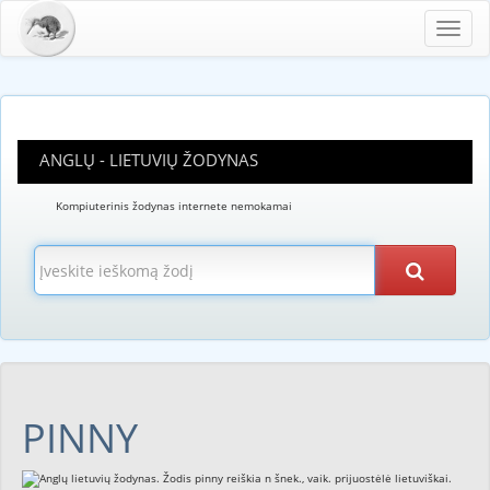
Toggl
navig
ANGLŲ - LIETUVIŲ ŽODYNAS
Kompiuterinis žodynas internete nemokamai
PINNY