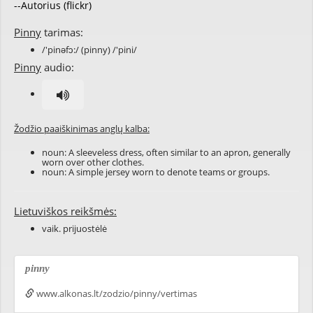
--Autorius (flickr)
Pinny
tarimas:
/'pinəfɔ:/ (pinny) /'pini/
Pinny
audio:
Žodžio paaiškinimas anglų kalba:
noun: A sleeveless
dress
, often similar to an
apron
, generally
worn over other
clothes
.
noun: A simple
jersey
worn to denote teams or groups.
Lietuviškos reikšmės:
vaik. prijuostėlė
pinny
www.alkonas.lt/zodzio/pinny/vertimas