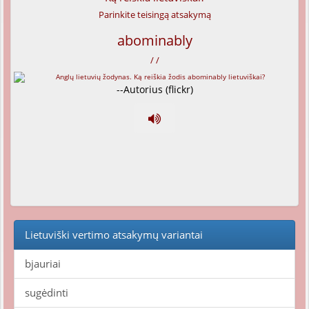
Parinkite teisingą atsakymą
abominably
/ /
--Autorius (flickr)
Lietuviški vertimo atsakymų variantai
bjauriai
sugėdinti