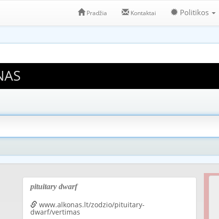
Politikos
Pradžia
Kontaktai
NAS
pituitary dwarf
www.alkonas.lt/zodzio/pituitary-
dwarf/vertimas