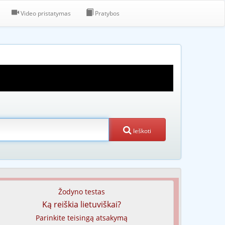
Video pristatymas
Pratybos
Ieškoti
Žodyno testas
Ką reiškia lietuviškai?
Parinkite teisingą atsakymą