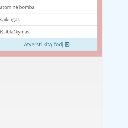
atominė bomba
saikingas
išsiblaškymas
Atversti kitą žodį