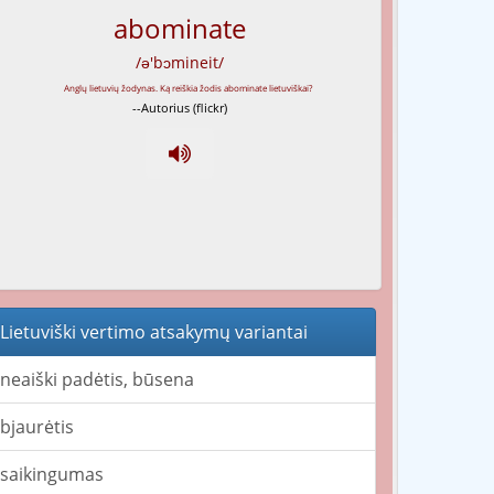
abominate
/ə'bɔmineit/
--Autorius (flickr)
Lietuviški vertimo atsakymų variantai
neaiški padėtis, būsena
bjaurėtis
saikingumas