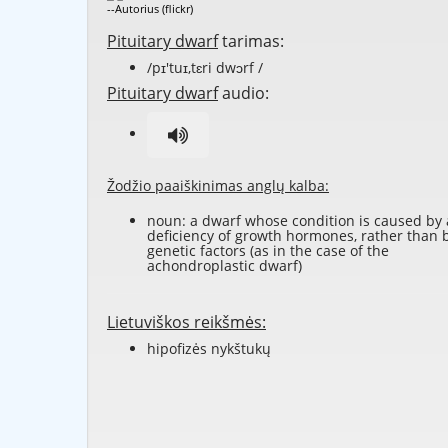
--Autorius (flickr)
Pituitary dwarf
tarimas:
/pɪ'tuɪ,tɛri dwɔrf /
Pituitary dwarf
audio:
Žodžio paaiškinimas anglų kalba:
noun: a dwarf whose condition is caused by 
deficiency of growth hormones, rather than 
genetic factors (as in the case of the
achondroplastic dwarf)
Lietuviškos reikšmės:
hipofizės nykštukų