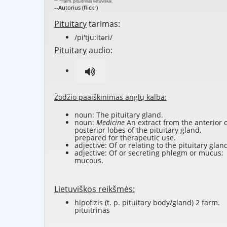
--Autorius (flickr)
Pituitary
tarimas:
/pi'tju:itəri/
Pituitary
audio:
Žodžio paaiškinimas anglų kalba:
noun: The pituitary gland.
noun:
Medicine
An extract from the anterior 
posterior lobes of the pituitary gland,
prepared for therapeutic use.
adjective: Of or relating to the pituitary glan
adjective: Of or secreting phlegm or mucus;
mucous.
Lietuviškos reikšmės:
hipofizis (t. p. pituitary body/gland) 2 farm.
pituitrinas