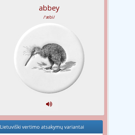
abbey
/'æbi/
Lietuviški vertimo atsakymų variantai