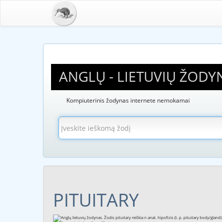
ANGLŲ - LIETUVIŲ ŽODY
Kompiuterinis žodynas internete nemokamai
PITUITARY