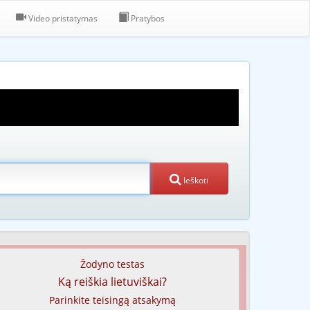
Video pristatymas
Pratybos
Ieškoti
Žodyno testas
Ką reiškia lietuviškai?
Parinkite teisingą atsakymą