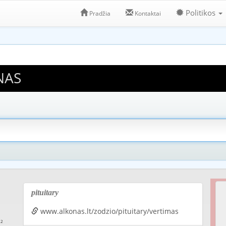
Politikos
Pradžia
Kontaktai
NAS
pituitary
www.alkonas.lt/zodzio/pituitary/vertimas