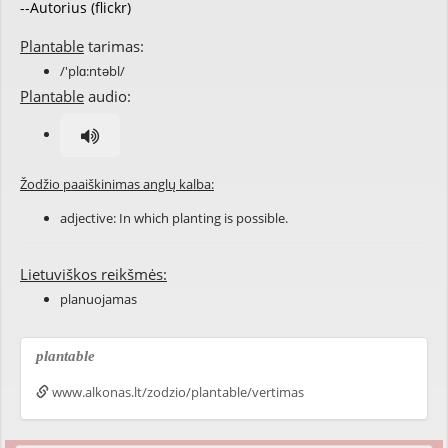
--Autorius (flickr)
Plantable
tarimas:
/'plɑ:ntəbl/
Plantable
audio:
Žodžio paaiškinimas anglų kalba:
adjective: In which
planting
is possible.
Lietuviškos reikšmės:
planuojamas
plantable
www.alkonas.lt/zodzio/plantable/vertimas