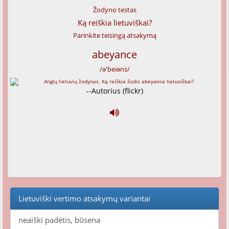
Žodyno testas
Ką reiškia lietuviškai?
Parinkite teisingą atsakymą
abeyance
/ə'beiəns/
--Autorius (flickr)
Lietuviški vertimo atsakymų variantai
neaiški padėtis, būsena