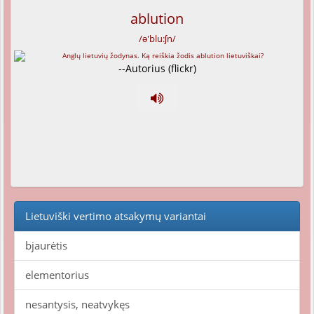
ablution
/ə'blu:ʃn/
--Autorius (flickr)
Lietuviški vertimo atsakymų variantai
bjaurėtis
elementorius
nesantysis, neatvykęs