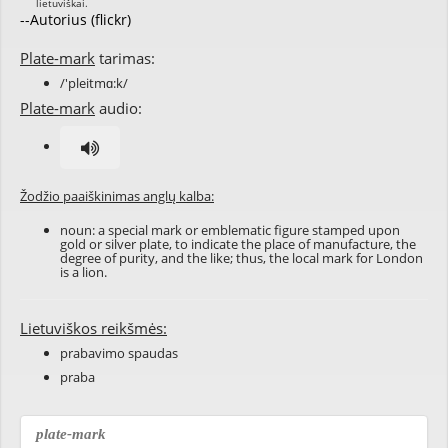
--Autorius (flickr)
Plate-mark
tarimas:
/'pleitmɑ:k/
Plate-mark
audio:
Žodžio paaiškinimas anglų kalba:
noun: a special mark or emblematic figure stamped upon
gold or silver plate, to indicate the place of manufacture, the
degree of purity, and the like; thus, the local mark for London
is a lion.
Lietuviškos reikšmės:
prabavimo spaudas
praba
plate-mark