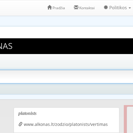
Politikos
Pradžia
Kontaktai
NAS
platonists
www.alkonas.lt/zodzio/platonists/vertimas