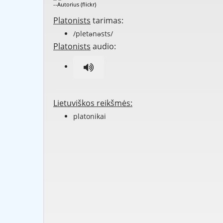
--Autorius (flickr)
Platonists
tarimas:
/pletənəsts/
Platonists
audio:
Lietuviškos reikšmės:
platonikai