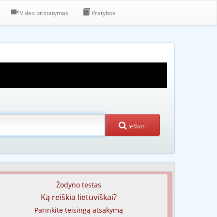
Video pristatymas
Pratybos
Ieškoti
Žodyno testas
Ką reiškia lietuviškai?
Parinkite teisingą atsakymą