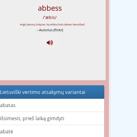
abbess
/'æbis/
--Autorius (flickr)
Lietuviški vertimo atsakymų variantai
abatas
išsimesti, prieš laiką gimdyti
abatė