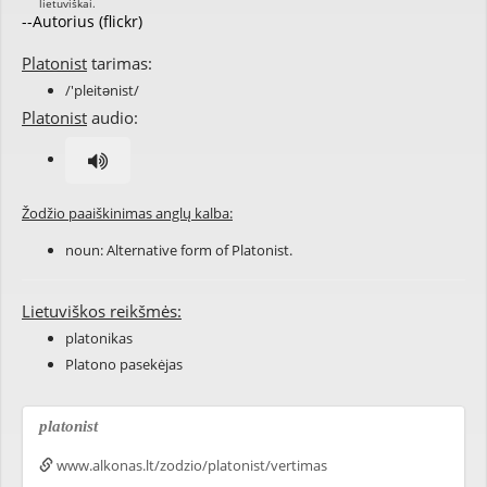
--Autorius (flickr)
Platonist
tarimas:
/'pleitənist/
Platonist
audio:
Žodžio paaiškinimas anglų kalba:
noun: Alternative form of
Platonist
.
Lietuviškos reikšmės:
platonikas
Platono pasekėjas
platonist
www.alkonas.lt/zodzio/platonist/vertimas