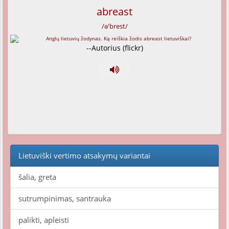
abreast
/ə'brest/
--Autorius (flickr)
Lietuviški vertimo atsakymų variantai
šalia, greta
sutrumpinimas, santrauka
palikti, apleisti